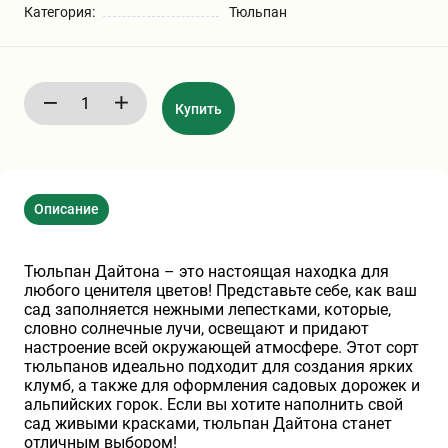
Категория:
Тюльпан
Бирючина
Шарафуга
Экзотические растения
Плющ
Декоративные саженцы
Купить
Овсяница
Комнатные растения
Описание
Кустарники
Хвойные саженцы
Тюльпан Дайтона – это настоящая находка для
ПАМПАСНАЯ ТРАВА
Клематис
(КОРТАДЕРИЯ)
любого ценителя цветов! Представьте себе, как ваш
сад заполняется нежными лепестками, которые,
словно солнечные лучи, освещают и придают
Кизильник саженец
Глициния
настроение всей окружающей атмосфере. Этот сорт
тюльпанов идеально подходит для создания ярких
клумб, а также для оформления садовых дорожек и
альпийских горок. Если вы хотите наполнить свой
Олеандр саженцы
Гвоздика саженцы
сад живыми красками, тюльпан Дайтона станет
отличным выбором!