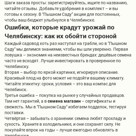
Шаги заказа просты: зарегистрируйтесь, ищите по названию,
читайте отзывы. Добавьте удобрения в комплект – и вы
готовы к сезону. В "Пышном Саду" акции для постоянных,
чтобы ваш бюджет улыбнулся в Челябинске.
Ошибки, которые крадут урожай по
Челябинску: как их обойти стороной
Каждый садовод хоть раз наступал на грабли, но в "Пышном
Саду" мы делимся знаниями, чтобы вы шли уверенно. Первая
ловушка – экономия на неизвестных брендах: дешёвые семена
часто не всходят. Лучше инвестировать в проверенное по
Челябинску.
Вторая – выбор по яркой картинке, игнорируя описание.
Красивый плод на фото может не подойти вашему климату.
Читайте этикетку: сроки, условия – это ваш компас для
Челябинск.
Третья ошибка – покупка на рынке у случайных продавцов.
Там нет гарантий, а в
семена магазин
– сертификаты и
свежесть. Мы в "Пышном Саду" избегаем подделок, тестируя
поставки.
Четвёртая – забывать о хранении: семена любят прохладу и
сухость. Храните в холодильнике, и они сохранят силу. Не
покупайте впрок на годы – лучше ежегодно обновлять в
Челябинске.