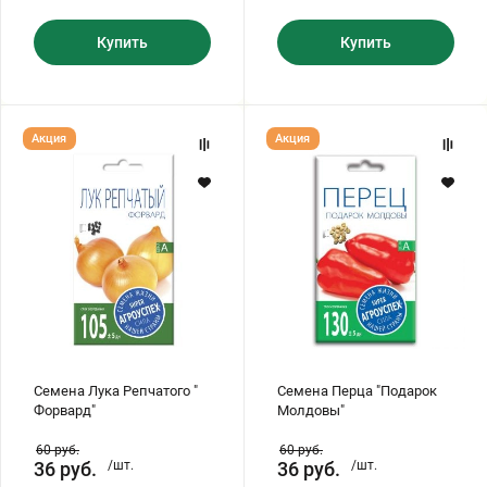
Купить
Купить
Семена
Семена
Акция
Акция
Лука
Перца
Репчатого
"Подарок
"
Молдовы"
Форвард"
Семена Лука Репчатого "
Семена Перца "Подарок
Форвард"
Молдовы"
60
руб.
60
руб.
36
руб.
/шт.
36
руб.
/шт.