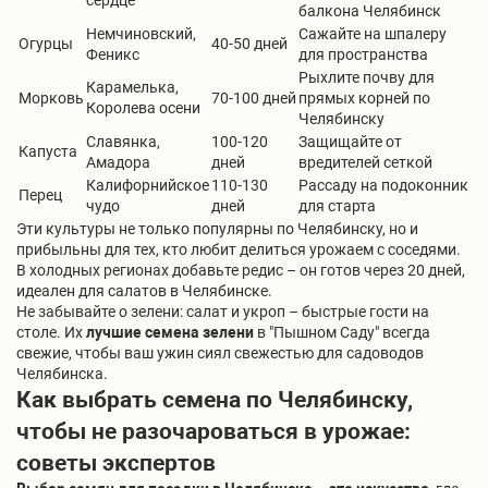
сердце
балкона Челябинск
Немчиновский,
Сажайте на шпалеру
Огурцы
40-50 дней
Феникс
для пространства
Рыхлите почву для
Карамелька,
Морковь
70-100 дней
прямых корней по
Королева осени
Челябинску
Славянка,
100-120
Защищайте от
Капуста
Амадора
дней
вредителей сеткой
Калифорнийское
110-130
Рассаду на подоконник
Перец
чудо
дней
для старта
Эти культуры не только популярны по Челябинску, но и
прибыльны для тех, кто любит делиться урожаем с соседями.
В холодных регионах добавьте редис – он готов через 20 дней,
идеален для салатов в Челябинске.
Не забывайте о зелени: салат и укроп – быстрые гости на
столе. Их
лучшие семена зелени
в "Пышном Саду" всегда
свежие, чтобы ваш ужин сиял свежестью для садоводов
Челябинска.
Как выбрать семена по Челябинску,
чтобы не разочароваться в урожае:
советы экспертов