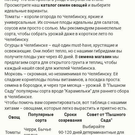
Просмотрите наш
каталог семян овощей
и выберите
идеальные варианты.
Томаты – короли огорода по Челябинску, яркие и
универсальные. Их сочные плоды идеальны для салатов,
соусов или просто с солью. Мы рекомендуем раннеспелые
сорта, чтобы собрать урожай даже в короткое лето по
Челябинску.
Огурцы в Челябинске – ещё один must-have, хрустящие и
освежающие. Они любят тепло, но с нашими гибридами вы
получите плоды уже через 40 дней. В
семена магазин
мы
предлагаем сорта для открытого грунта и теплиц, чтобы
каждый нашёл своё для жителей Челябинска.
Морковь – скромная, но незаменимая по Челябинску. Её
сладкие корнеплоды полны витаминов, а посадка проста:
семена в бороздки, и через три месяца – урожай. В "Пышном
Саду" популярны сорта вроде "Карамельки" для раннего сбора
в Челябинске.
Чтобы помочь вам сориентироваться, вот таблица с нашими
хитами – овощами, которые легко вырастить и приятно есть.
Популярные
Сроки
Совет от "Пышного
Овощ
сорта
созревания
Сада"
Выбирайте
Черри, Бычье
Томаты
90-120 дней
детерминантные для