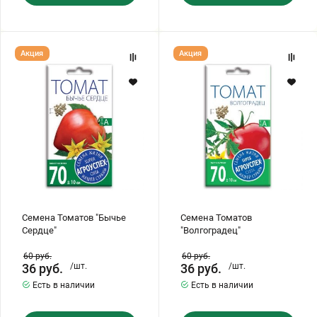
Семена
Семена
Акция
Акция
Томатов
Томатов
"Бычье
"Волгоградец"
Сердце"
Семена Томатов "Бычье
Семена Томатов
Сердце"
"Волгоградец"
60
руб.
60
руб.
36
руб.
/шт.
36
руб.
/шт.
Есть в наличии
Есть в наличии