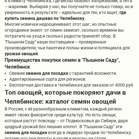
к климату Челябинска, где весны бывают капризными, а лета
– жаркими. Выбирая у нас, вы получаете не только товар, но и
уверенность в результате – идеально для тех, кто ищет,
где
купить семена дешево по Челябинску
.
Многие новички недооценивают этот шаг, но опытные
огородники знают: от семян зависит, сколько времени вы
потратите на уход и сколько радости принесёт сбор. В
"Пышном Саду" наши поставщики – проверенные
производители, чьи пакетики полны жизни и потенциала для
урожая овощей
.
Преимущества покупки семян в "Пышном Саду",
Челябинск
Свежие
семена для посадки
с гарантией всхожести.
Адаптированные сорта для регионов.
Бесплатная доставка в Челябинске для заказов от 4000 руб.
Топ овощей, которые покоряют дачи в
Челябинске: каталог семян овощей
В России, с её разнообразным климатом, каждый регион
имеет своих фаворитов среди культур. Но есть овощи,
которые растут повсюду – от Подмосковья до Сибири, даря
щедрый урожай без лишних хлопот. В "Пышном Саду" эти
семена для посадки
всегда в лидерах продаж по Челябинску,
потому что они просты в уходе и вкусны на столе.