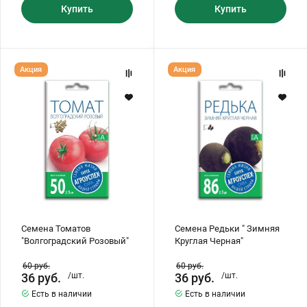
Купить
Купить
Семена
Семена
Акция
Акция
Томатов
Редьки
"Волгоградский
"
Розовый"
Зимняя
Круглая
Черная"
Семена Томатов
Семена Редьки " Зимняя
"Волгоградский Розовый"
Круглая Черная"
60
руб.
60
руб.
36
руб.
/шт.
36
руб.
/шт.
Есть в наличии
Есть в наличии