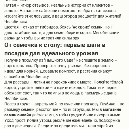
Пятая – игнор отзывов. Реальные истории от клиентов –
золото. На нашем сайте они помогают выбрать хит сезона.
Избегайте этих ловушек, и ваш огород расцветёт для жителей
Челябинска.
Шестая – отказ от гибридов, боясь "не своих" семян. Но F1
дают стабильность, а для семян берите сорта. Мы объясним
разницу, чтобы вы не тратили силы зря.
От семечка к столу: первые шаги в
посадке для идеального урожая
Получив посылку из "Пышного Сада", не спешите в землю –
подготовьтесь. Проверьте почву: рыхлая, без сорняков –
идеал для корней. Добавьте компост, и растения скажут
спасибо по Челябинску.
Для рассады – лотки на подоконнике с марта. Полейте тёплой
водой, укройте плёнкой – и ждите всходов. Томаты и перцы
обожают свет, так что лампы в помощь в пасмурные дни в
Челябинске.
Посев в грунт – апрель-май, по луне или прогнозу. Глубина – по
размеру семени, расстояние – по инструкции. Мы в
магазине
семян онлайн
даём схемы, чтобы грядки были аккуратными.
Уход прост: полив утром, рыхление еженедельно, подкормка
раз в две недели. Следите за вредителями – наш спрей из