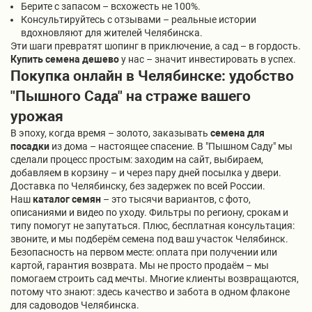
Берите с запасом – всхожесть не 100%.
Консультируйтесь с отзывами – реальные истории
вдохновляют для жителей Челябинска.
Эти шаги превратят шопинг в приключение, а сад – в гордость.
Купить семена дешево
у нас – значит инвестировать в успех.
Покупка онлайн в Челябинске: удобство
"Пышного Сада" на страже вашего
урожая
В эпоху, когда время – золото, заказывать
семена для
посадки
из дома – настоящее спасение. В "Пышном Саду" мы
сделали процесс простым: заходим на сайт, выбираем,
добавляем в корзину – и через пару дней посылка у двери.
Доставка по Челябинску, без задержек по всей России.
Наш
каталог семян
– это тысячи вариантов, с фото,
описаниями и видео по уходу. Фильтры по региону, срокам и
типу помогут не запутаться. Плюс, бесплатная консультация:
звоните, и мы подберём семена под ваш участок Челябинск.
Безопасность на первом месте: оплата при получении или
картой, гарантия возврата. Мы не просто продаём – мы
помогаем строить сад мечты. Многие клиенты возвращаются,
потому что знают: здесь качество и забота в одном флаконе
для садоводов Челябинска.