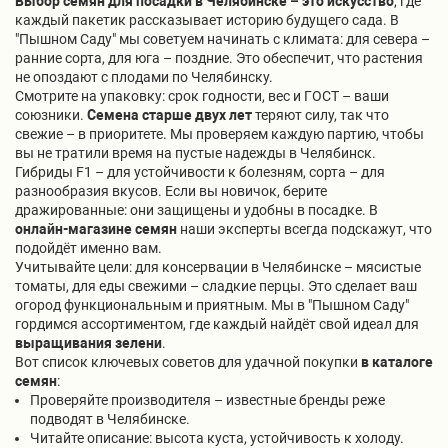
Выбор семян для посадки в Челябинске – это искусство
, где
каждый пакетик рассказывает историю будущего сада. В
"Пышном Саду" мы советуем начинать с климата: для севера –
ранние сорта, для юга – поздние. Это обеспечит, что растения
не опоздают с плодами по Челябинску.
Смотрите на упаковку: срок годности, вес и ГОСТ – ваши
союзники.
Семена старше двух лет
теряют силу, так что
свежие – в приоритете. Мы проверяем каждую партию, чтобы
вы не тратили время на пустые надежды в Челябинск.
Гибриды F1 – для устойчивости к болезням, сорта – для
разнообразия вкусов. Если вы новичок, берите
дражированные: они защищены и удобны в посадке. В
онлайн-магазине семян
наши эксперты всегда подскажут, что
подойдёт именно вам.
Учитывайте цели: для консервации в Челябинске – мясистые
томаты, для еды свежими – сладкие перцы. Это сделает ваш
огород функциональным и приятным. Мы в "Пышном Саду"
гордимся ассортиментом, где каждый найдёт свой идеал для
выращивания зелени
.
Вот список ключевых советов для удачной покупки
в каталоге
семян
:
Проверяйте производителя – известные бренды реже
подводят в Челябинске.
Читайте описание: высота куста, устойчивость к холоду.