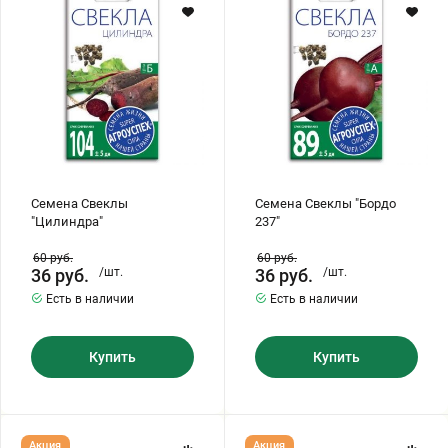
237"
Хризантемы саженцы
Зелень и пряные травы
Семена Свеклы
Семена Свеклы "Бордо
"Цилиндра"
237"
60
руб.
60
руб.
36
руб.
/шт.
36
руб.
/шт.
Есть в наличии
Есть в наличии
Купить
Купить
Семена
Семена
Акция
Акция