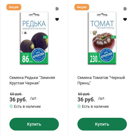
Семена
Семена
Акция
Акция
Редьки
Томатов
"Зимняя
"Черный
Круглая
Принц"
Черная"
Семена Редьки "Зимняя
Семена Томатов "Черный
Круглая Черная"
Принц"
60
руб.
60
руб.
36
руб.
/шт.
36
руб.
/шт.
Есть в наличии
Есть в наличии
Купить
Купить