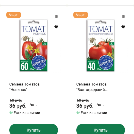
Семена
Семена
Акция
Акция
Томатов
Томатов
"Новичок"
"Волгоградский
Скороспелый
323"
Семена Томатов
Семена Томатов
"Новичок"
"Волгоградский
Скороспелый 323"
60
руб.
60
руб.
36
руб.
/шт.
36
руб.
/шт.
Есть в наличии
Есть в наличии
Купить
Купить