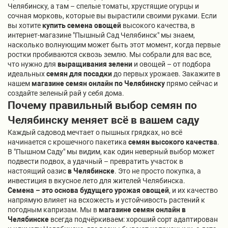
Челябинску, а там – спелые томаты, хрустящие огурцы и
сочная морковь, которые вы вырастили своими руками. Если
вы хотите
купить семена овощей
высокого качества, в
интернет-магазине "Пышный Сад Челябинск" мы знаем,
насколько волнующим может быть этот момент, когда первые
ростки пробиваются сквозь землю. Мы собрали для вас все,
что нужно для
выращивания зелени
и овощей – от подбора
идеальных
семян для посадки
до первых урожаев. Закажите в
нашем
магазине семян онлайн по Челябинску
прямо сейчас и
создайте зеленый рай у себя дома.
Почему правильный выбор семян по
Челябинску меняет всё в вашем саду
Каждый садовод мечтает о пышных грядках, но всё
начинается с крошечного пакетика
семян высокого качества
.
В "Пышном Саду" мы видим, как один неверный выбор может
подвести подвох, а удачный – превратить участок в
настоящий оазис
в Челябинске
. Это не просто покупка, а
инвестиция в вкусное лето для жителей Челябинска.
Семена – это основа будущего урожая овощей
, и их качество
напрямую влияет на всхожесть и устойчивость растений к
погодным капризам. Мы в
магазине семян онлайн в
Челябинске
всегда подчёркиваем: хороший сорт адаптирован