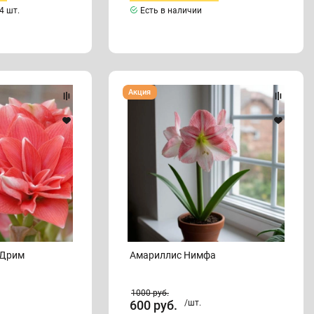
4 шт.
Есть в наличии
Амариллис
Акция
Нимфа
 Дрим
Амариллис Нимфа
1000
руб.
600
руб.
/шт.