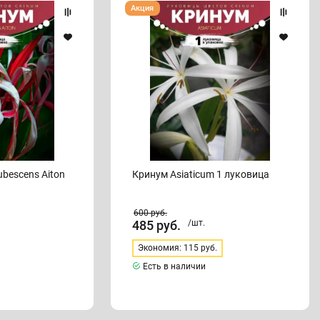
Кринум
Акция
Asiaticum
1
луковица
ubescens Aiton
Кринум Asiaticum 1 луковица
600
руб.
485
руб.
/шт.
Экономия: 115 руб.
Есть в наличии