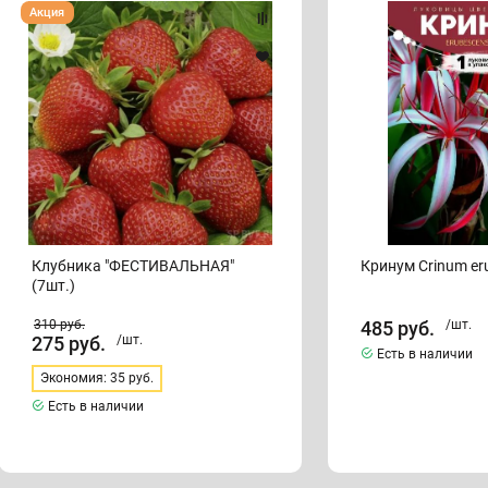
Клубника
Кринум
Акция
"ФЕСТИВАЛЬНАЯ"
Crinum
(7шт.)
erubescens
Aiton
Клубника "ФЕСТИВАЛЬНАЯ"
Кринум Crinum er
(7шт.)
310
руб.
485
руб.
/шт.
275
руб.
/шт.
Есть в наличии
Экономия: 35 руб.
Есть в наличии