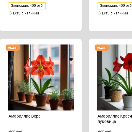
Экономия: 400 руб.
Экономия: 400 руб
Есть в наличии
Есть в наличии
Амариллис
Амариллис
Акция
Акция
Вера
Красный
лев
1
луковица
Амариллис Вера
Амариллис Красн
луковица