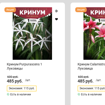
Кринум
Кринум
Акция
Акция
Purpurascens
Calamistratum
1
1
Луковицы
Луковица
Кринум Purpurascens 1
Кринум Calamistr
Луковицы
Луковица
600
руб.
600
руб.
485
руб.
/шт.
485
руб.
/шт.
Экономия: 115 руб.
Экономия: 115 руб
Есть в наличии
Есть в наличии