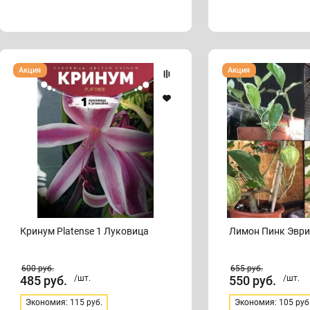
Кринум
Лимон
Акция
Акция
Platense
Пинк
1
Эврика
Луковица
Кринум Platense 1 Луковица
Лимон Пинк Эвр
600
руб.
655
руб.
485
руб.
/шт.
550
руб.
/шт.
Экономия: 115 руб.
Экономия: 105 руб