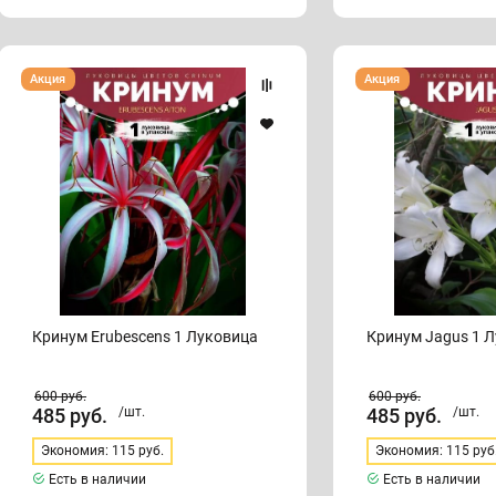
Кринум
Кринум
Акция
Акция
Erubescens
Jagus
1
1
Луковица
Луковица
Кринум Erubescens 1 Луковица
Кринум Jagus 1 
600
руб.
600
руб.
485
руб.
/шт.
485
руб.
/шт.
Экономия: 115 руб.
Экономия: 115 руб
Есть в наличии
Есть в наличии