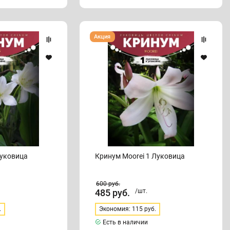
Кринум
Акция
Moorei
1
Луковица
Луковица
Кринум Moorei 1 Луковица
600
руб.
485
руб.
/шт.
.
Экономия: 115 руб.
Есть в наличии