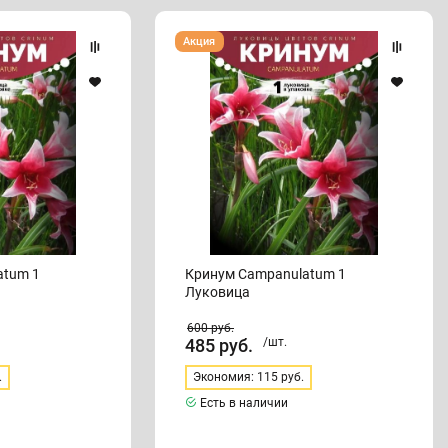
Кринум
Акция
Campanulatum
1
Луковица
atum 1
Кринум Campanulatum 1
Луковица
600
руб.
485
руб.
/шт.
.
Экономия: 115 руб.
Есть в наличии