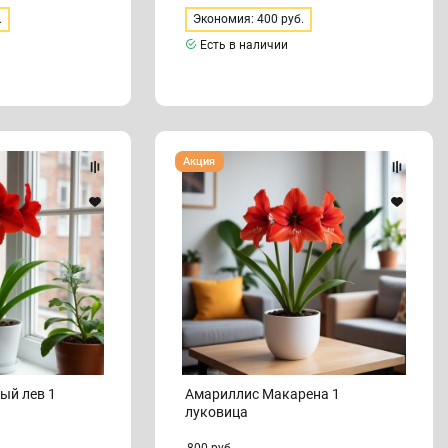
.
Экономия: 400 руб.
Есть в наличии
Амариллис
Акция
Макарена
1
луковица
ый лев 1
Амариллис Макарена 1
луковица