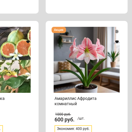
Амариллис
Акция
Афродита
комнатный
ика
Амариллис Афродита
комнатный
1000
руб.
600
руб.
/шт.
.
Экономия: 400 руб.