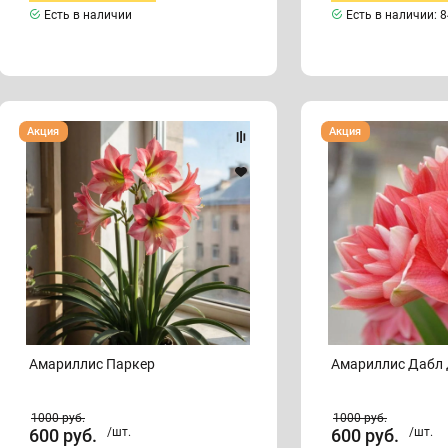
Есть в наличии
Есть в наличии:
8
Амариллис
Амариллис
Акция
Акция
Паркер
Дабл
Дрим
Амариллис Паркер
Амариллис Дабл
1000
руб.
1000
руб.
600
руб.
/шт.
600
руб.
/шт.