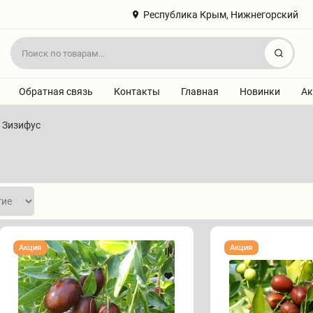
Республика Крым, Нижнегорский
Найт
Обратная связь
Контакты
Главная
Новинки
Ак
Зизифус
Зизифус
Зизифус
Акция
Акция
"АПШЕРОНСКИЙ"
"ВАХШСКИЙ"