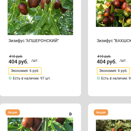
Зизифус "АПШЕРОНСКИЙ"
Зизифус "ВАХШС
410
руб.
410
руб.
404
руб.
/шт.
404
руб.
/шт.
Экономия: 6 руб.
Экономия: 6 руб.
Есть в наличии:
97 шт.
Есть в наличии:
9
Зизифус
Зизифус"КОКТЕБЕЛЬ"
Акция
Акция
"КАРА-
ДАГ"