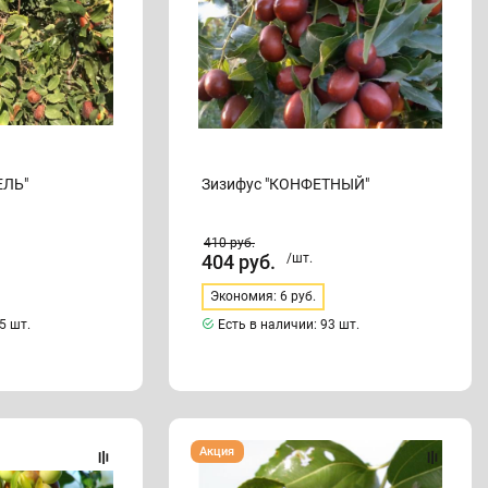
ЕЛЬ"
Зизифус "КОНФЕТНЫЙ"
410
руб.
404
руб.
/шт.
Экономия: 6 руб.
5 шт.
Есть в наличии:
93 шт.
Зизифус
Акция
"СИНИТ"