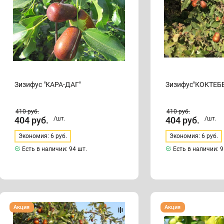
Зизифус "КАРА-ДАГ"
Зизифус"КОКТЕБ
410
руб.
410
руб.
404
руб.
/шт.
404
руб.
/шт.
Экономия: 6 руб.
Экономия: 6 руб.
Есть в наличии:
94 шт.
Есть в наличии:
9
Зизифус
Зизифус
Акция
Акция
"ЛАКОМЫЙ"
"МОРИ
ДЖЕР"