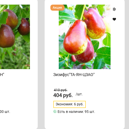
Зизифус"ТА-
Акция
ЯН-
ЦЗАО"
Н"
Зизифус"ТА-ЯН-ЦЗАО"
410
руб.
404
руб.
/шт.
Экономия: 6 руб.
00 шт.
Есть в наличии:
95 шт.