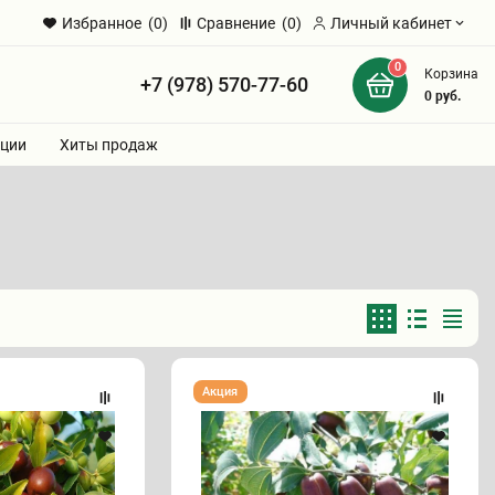
Избранное
(0)
Сравнение
(0)
Личный кабинет
0
Корзина
+7 (978) 570-77-60
и
0
руб.
ции
Хиты продаж
Зизифус
Акция
"ДРУЖБА"