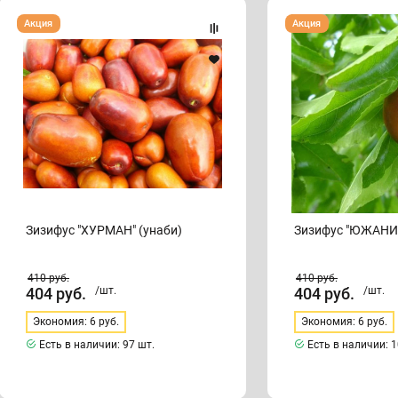
Зизифус
Зизифус
Акция
Акция
"ХУРМАН"
"ЮЖАНИН"
(унаби)
Зизифус "ХУРМАН" (унаби)
Зизифус "ЮЖАНИ
410
руб.
410
руб.
404
руб.
/шт.
404
руб.
/шт.
Экономия: 6 руб.
Экономия: 6 руб.
Есть в наличии:
97 шт.
Есть в наличии:
1