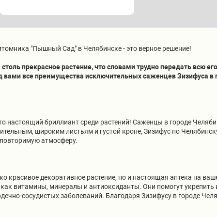
томника "Пышный Сад" в Челябинске - это верное решение!
столь прекрасное растение, что словами трудно передать всю его
ред вами все преимущества исключительных саженцев Зизифуса 
то настоящий бриллиант среди растений! Саженцы в городе Челя
ительным, широким листьям и густой кроне, Зизифус по Челябинск
неповторимую атмосферу.
.
ько красивое декоративное растение, но и настоящая аптека на ва
 как витамины, минералы и антиоксиданты. Они помогут укрепить 
ердечно-сосудистых заболеваний. Благодаря Зизифусу в городе Че