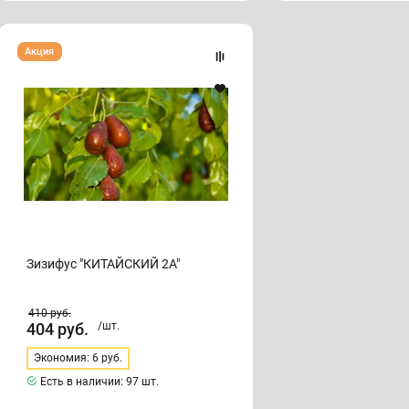
Зизифус
Акция
"КИТАЙСКИЙ
2А"
Зизифус "КИТАЙСКИЙ 2А"
410
руб.
404
руб.
/шт.
Экономия: 6 руб.
Есть в наличии:
97 шт.