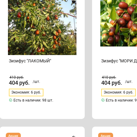
Зизифус "ЛАКОМЫЙ"
Зизифус "МОРИ 
410
руб.
410
руб.
404
руб.
/шт.
404
руб.
/шт.
Экономия: 6 руб.
Экономия: 6 руб.
Есть в наличии:
98 шт.
Есть в наличии:
9
Зизифус
Зизифус
Акция
Акция