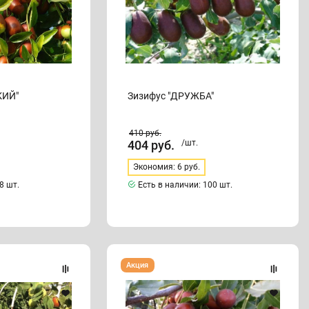
КИЙ"
Зизифус "ДРУЖБА"
410
руб.
404
руб.
/шт.
Экономия: 6 руб.
8 шт.
Есть в наличии:
100 шт.
Зизифус
Акция
"КОНФЕТНЫЙ"