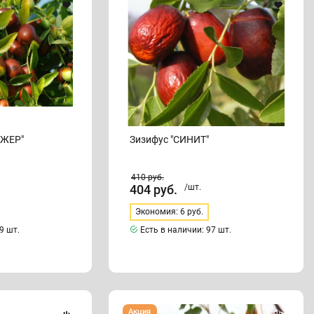
ДЖЕР"
Зизифус "СИНИТ"
410
руб.
404
руб.
/шт.
Экономия: 6 руб.
9 шт.
Есть в наличии:
97 шт.
Зизифус
Акция